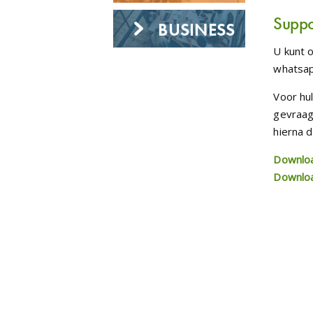
Suppo
BUSINESS
U kunt o
whatsa
Voor hu
gevraag
hierna d
Downlo
Downlo