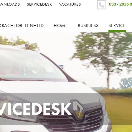
WNLOADS
SERVICEDESK
VACATURES
033 - 2055 
KRACHTIGE EENHEID
HOME
BUSINESS
SERVICE
ELEKTROTECHNIEK
ELEKTROTECHNIEK
SERVICED
DOMOTICA
BEVEILIGING
ONDERH
AUDIO EN VIDEO
GEBOUWBEHEERSYSTEE
INSPECTI
BEVEILIGING
VERLICHTING
VERLICHTING
BRANDBEVEILIGING
TOEGANGSCONTROLE
VICEDESK