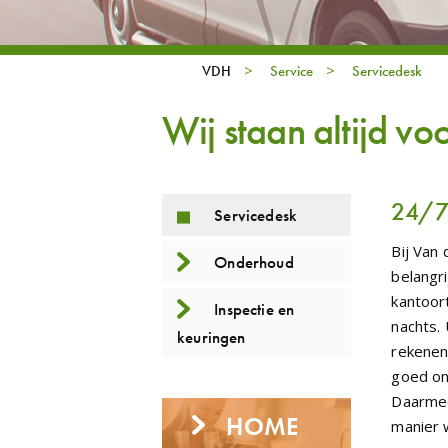
>
>
VDH
Service
Servicedesk
Wij staan altijd voo
24/7 
Servicedesk
Bij Van
Onderhoud
belangri
kantoor
Inspectie en
nachts.
keuringen
rekenen
goed on
Daarmee
HOME
manier 