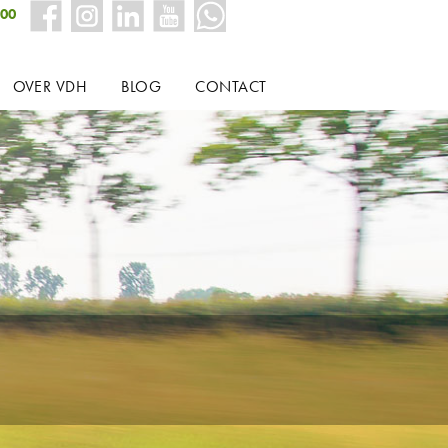
000
OVER VDH
BLOG
CONTACT
KWALITEIT
ESK
EXPERIENCE ROOM
OUD
M
E EN KEURINGEN