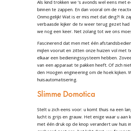
Als kind trokken we ‘s avonds wel eens met 
binnen te zappen. En dan vooral om de reactie
Onmogelijk! Wat is er mis met dat ding?! Ik z
verbaasde kijker de tv weer terug gezet had o
we nog een keer. Net zolang tot we ons mo
Fascinerend dat men met één afstandsbediening
mijlen vooruit en zitten onze huizen vol met t
elkaar een bedieningssysteem hebben. Zoveel
van een apparaat te pakken heeft. Of zich ni
den Hoogen engineering om de hoek kijken. W
huisautomatisering.
Slimme Domotica
Stelt u zich eens voor: u komt thuis na een l
lucht is grijs en grauw. Het enige waar u aan
met één druk op de knop verandert uw huis in