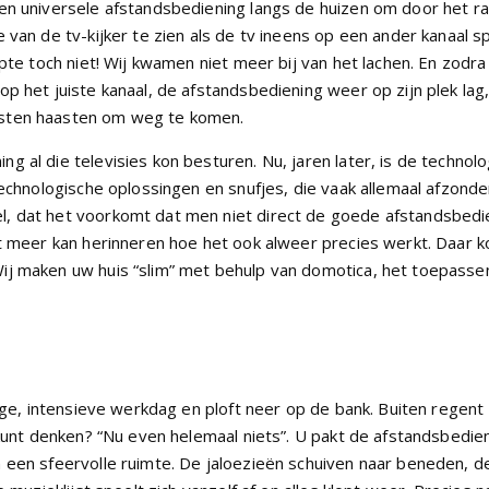
een universele afstandsbediening langs de huizen om door het r
 van de tv-kijker te zien als de tv ineens op een ander kanaal s
apte toch niet! Wij kwamen niet meer bij van het lachen. En zodra
p het juiste kanaal, de afstandsbediening weer op zijn plek lag
esten haasten om weg te komen.
 al die televisies kon besturen. Nu, jaren later, is de technolo
echnologische oplossingen en snufjes, die vaak allemaal afzonder
, dat het voorkomt dat men niet direct de goede afstandsbedi
et meer kan herinneren hoe het ook alweer precies werkt. Daar 
ij maken uw huis “slim” met behulp van domotica, het toepasse
ange, intensieve werkdag en ploft neer op de bank. Buiten regent
 kunt denken? “Nu even helemaal niets”. U pakt de afstandsbedie
 een sfeervolle ruimte. De jaloezieën schuiven naar beneden, d