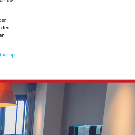
naar uw
den
n den
den
tact op
.