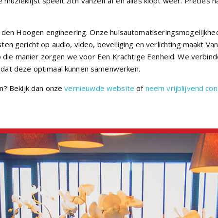
 muzieklijst speelt zich vanzelf af en alles klopt weer. Precies 
an den Hoogen engineering. Onze huisautomatiseringsmogelijkhe
en gericht op audio, video, beveiliging en verlichting maakt Va
Op die manier zorgen we voor Een Krachtige Eenheid. We verbin
odat deze optimaal kunnen samenwerken.
n? Bekijk dan onze
vernieuwde website
of
neem vrijblijvend con