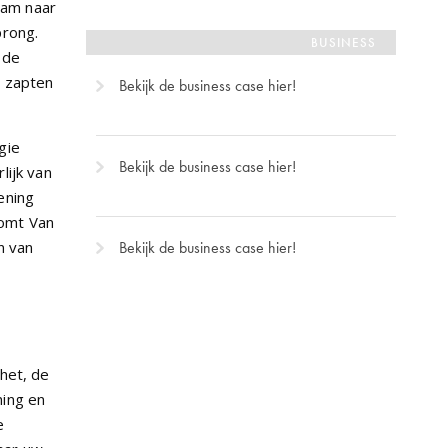
aam naar
prong.
BUSINESS
 de
, zapten
Bekijk de business case hier!
gie
Bekijk de business case hier!
lijk van
ening
komt Van
n van
Bekijk de business case hier!
 het, de
ning en
e