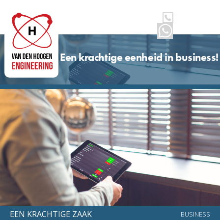
Spring
Door
MENU
naar
naar
de
de
hoofdnavigatie
hoofd
inhoud
Een krachtige eenheid in business!
EEN KRACHTIGE ZAAK
BUSINESS